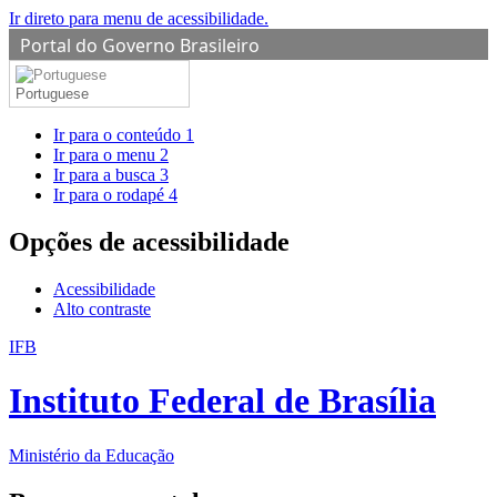
Ir direto para menu de acessibilidade.
Portal do Governo Brasileiro
Portuguese
Ir para o conteúdo
1
Ir para o menu
2
Ir para a busca
3
Ir para o rodapé
4
Opções de acessibilidade
Acessibilidade
Alto contraste
IFB
Instituto Federal de Brasília
Ministério da Educação