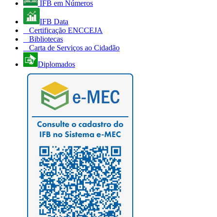
IFB em Números
IFB Data
Certificação ENCCEJA
Bibliotecas
Carta de Serviços ao Cidadão
Diplomados