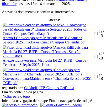
ifb.edu.br
nos dias 13 e 14 de março de 2025.
Acesse os documentos e confira as informações.
Anexos:
737
[ ]
kB
Anexo I Convocação para Matrícula em 3ª Chamada
Seleção 20251 Todos os Cursos Campus Ceilândia.pdf
125
[ ]
kB
Anexos Editáveis para Matrícula Ed 27_RIFB - Cursos
Técnicos - Seleção 2025_1.doc
97
[ ]
Convocação para Matrícula em 3ª Chamada Seleção 20251
kB
CCEI.pdf
registrado em:
Ceilândia
,
IFB Campus Ceilândia
Fim do conteúdo da página
Voltar para o topo
Início da navegação de rodapé
Fim da navegação de rodapé