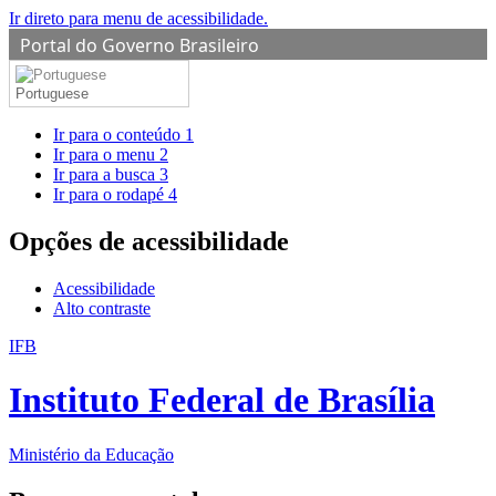
Ir direto para menu de acessibilidade.
Portal do Governo Brasileiro
Portuguese
Ir para o conteúdo
1
Ir para o menu
2
Ir para a busca
3
Ir para o rodapé
4
Opções de acessibilidade
Acessibilidade
Alto contraste
IFB
Instituto Federal de Brasília
Ministério da Educação