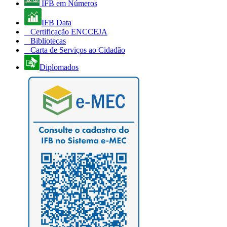
IFB em Números
IFB Data
Certificação ENCCEJA
Bibliotecas
Carta de Serviços ao Cidadão
Diplomados