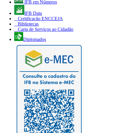
IFB em Números
IFB Data
Certificação ENCCEJA
Bibliotecas
Carta de Serviços ao Cidadão
Diplomados