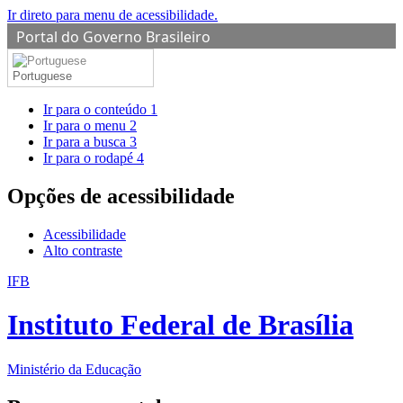
Ir direto para menu de acessibilidade.
Portal do Governo Brasileiro
Portuguese
Ir para o conteúdo
1
Ir para o menu
2
Ir para a busca
3
Ir para o rodapé
4
Opções de acessibilidade
Acessibilidade
Alto contraste
IFB
Instituto Federal de Brasília
Ministério da Educação