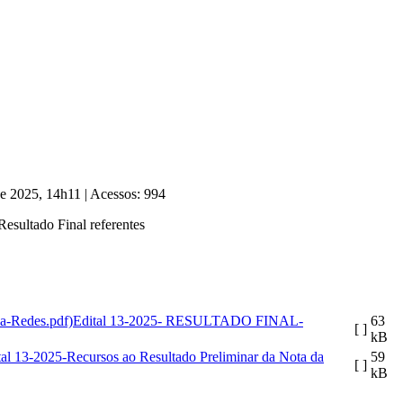
de 2025, 14h11
|
Acessos: 994
esultado Final referentes
Edital 13-2025- RESULTADO FINAL-
63
[ ]
kB
tal 13-2025-Recursos ao Resultado Preliminar da Nota da
59
[ ]
kB