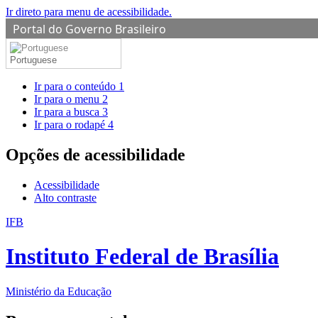
Ir direto para menu de acessibilidade.
Portal do Governo Brasileiro
Portuguese
Ir para o conteúdo
1
Ir para o menu
2
Ir para a busca
3
Ir para o rodapé
4
Opções de acessibilidade
Acessibilidade
Alto contraste
IFB
Instituto Federal de Brasília
Ministério da Educação