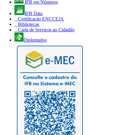
IFB em Números
IFB Data
Certificação ENCCEJA
Bibliotecas
Carta de Serviços ao Cidadão
Diplomados