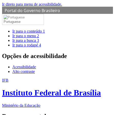
Ir direto para menu de acessibilidade.
Portal do Governo Brasileiro
Portuguese
Ir para o conteúdo
1
Ir para o menu
2
Ir para a busca
3
Ir para o rodapé
4
Opções de acessibilidade
Acessibilidade
Alto contraste
IFB
Instituto Federal de Brasília
Ministério da Educação