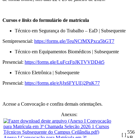
Cursos e
links
do formulário de matrícula
Técnico em Segurança do Trabalho – EaD | Subsequente
Semipresencial:
https://forms.gle/TeuNCfMXPxca5bGT7
Técnico em Equipamentos Biomédicos | Subsequente
Presencial:
https://forms.gle/LuFczFpJKTVVDD4t5
Técnico Eletrônica | Subsequente
Presencial:
https://forms.gle/eJjJx6FYUEj2PnK77
Acesse a Convocação e confira demais orientações.
Anexos:
556
[ ]
Anexo I Convocação para Matrícula em 3ª
kB