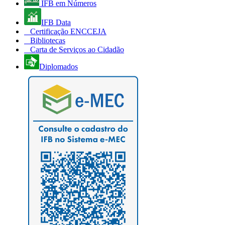
IFB em Números
IFB Data
Certificação ENCCEJA
Bibliotecas
Carta de Serviços ao Cidadão
Diplomados