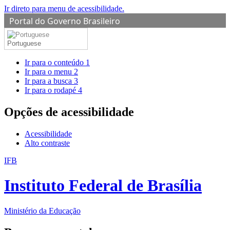
Ir direto para menu de acessibilidade.
Portal do Governo Brasileiro
Portuguese
Ir para o conteúdo
1
Ir para o menu
2
Ir para a busca
3
Ir para o rodapé
4
Opções de acessibilidade
Acessibilidade
Alto contraste
IFB
Instituto Federal de Brasília
Ministério da Educação