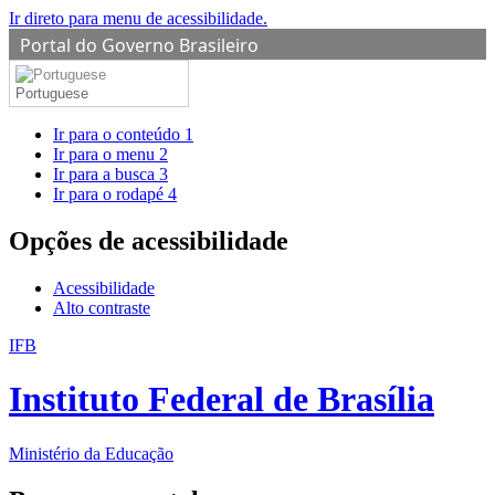
Ir direto para menu de acessibilidade.
Portal do Governo Brasileiro
Portuguese
Ir para o conteúdo
1
Ir para o menu
2
Ir para a busca
3
Ir para o rodapé
4
Opções de acessibilidade
Acessibilidade
Alto contraste
IFB
Instituto Federal de Brasília
Ministério da Educação