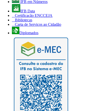
IFB em Números
IFB Data
Certificação ENCCEJA
Bibliotecas
Carta de Serviços ao Cidadão
Diplomados