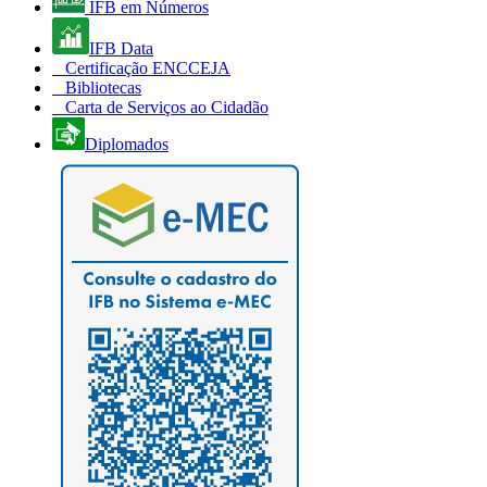
IFB em Números
IFB Data
Certificação ENCCEJA
Bibliotecas
Carta de Serviços ao Cidadão
Diplomados