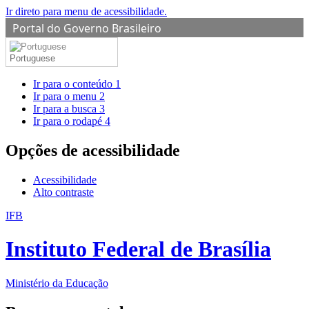
Ir direto para menu de acessibilidade.
Portal do Governo Brasileiro
Portuguese
Ir para o conteúdo
1
Ir para o menu
2
Ir para a busca
3
Ir para o rodapé
4
Opções de acessibilidade
Acessibilidade
Alto contraste
IFB
Instituto Federal de Brasília
Ministério da Educação