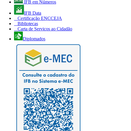
IFB em Números
IFB Data
Certificação ENCCEJA
Bibliotecas
Carta de Serviços ao Cidadão
Diplomados