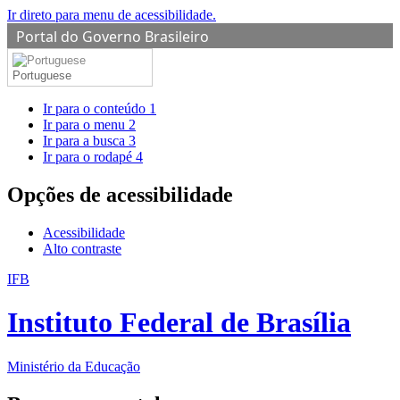
Ir direto para menu de acessibilidade.
Portal do Governo Brasileiro
Portuguese
Ir para o conteúdo
1
Ir para o menu
2
Ir para a busca
3
Ir para o rodapé
4
Opções de acessibilidade
Acessibilidade
Alto contraste
IFB
Instituto Federal de Brasília
Ministério da Educação