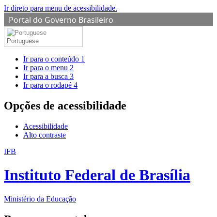
Ir direto para menu de acessibilidade.
Portal do Governo Brasileiro
Portuguese
Ir para o conteúdo
1
Ir para o menu
2
Ir para a busca
3
Ir para o rodapé
4
Opções de acessibilidade
Acessibilidade
Alto contraste
IFB
Instituto Federal de Brasília
Ministério da Educação