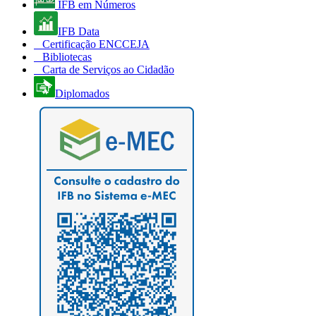
IFB em Números
IFB Data
Certificação ENCCEJA
Bibliotecas
Carta de Serviços ao Cidadão
Diplomados