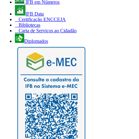
IFB em Números
IFB Data
Certificação ENCCEJA
Bibliotecas
Carta de Serviços ao Cidadão
Diplomados