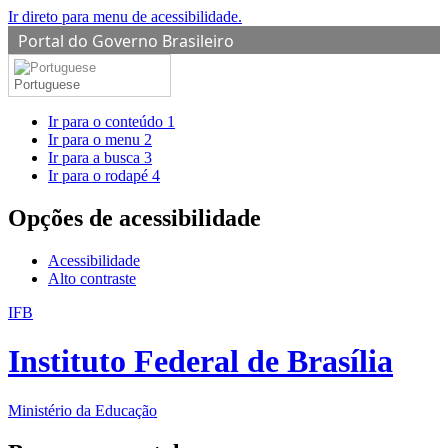
Ir direto para menu de acessibilidade.
Portal do Governo Brasileiro
Portuguese
Ir para o conteúdo
1
Ir para o menu
2
Ir para a busca
3
Ir para o rodapé
4
Opções de acessibilidade
Acessibilidade
Alto contraste
IFB
Instituto Federal de Brasília
Ministério da Educação