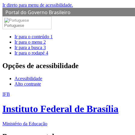
Ir direto para menu de acessibilidade.
Portal do Governo Brasileiro
Portuguese
Ir para o conteúdo
1
Ir para o menu
2
Ir para a busca
3
Ir para o rodapé
4
Opções de acessibilidade
Acessibilidade
Alto contraste
IFB
Instituto Federal de Brasília
Ministério da Educação