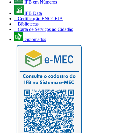
IFB em Números
IFB Data
Certificação ENCCEJA
Bibliotecas
Carta de Serviços ao Cidadão
Diplomados