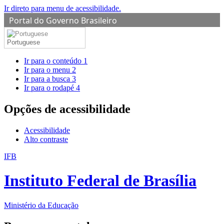
Ir direto para menu de acessibilidade.
Portal do Governo Brasileiro
Portuguese
Ir para o conteúdo
1
Ir para o menu
2
Ir para a busca
3
Ir para o rodapé
4
Opções de acessibilidade
Acessibilidade
Alto contraste
IFB
Instituto Federal de Brasília
Ministério da Educação