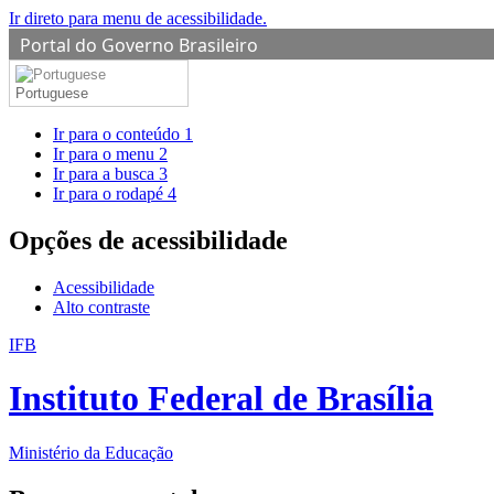
Ir direto para menu de acessibilidade.
Portal do Governo Brasileiro
Portuguese
Ir para o conteúdo
1
Ir para o menu
2
Ir para a busca
3
Ir para o rodapé
4
Opções de acessibilidade
Acessibilidade
Alto contraste
IFB
Instituto Federal de Brasília
Ministério da Educação