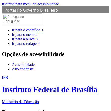
Ir direto para menu de acessibilidade.
Portal do Governo Brasileiro
Portuguese
Ir para o conteúdo
1
Ir para o menu
2
Ir para a busca
3
Ir para o rodapé
4
Opções de acessibilidade
Acessibilidade
Alto contraste
IFB
Instituto Federal de Brasília
Ministério da Educação