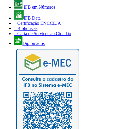
IFB em Números
IFB Data
Certificação ENCCEJA
Bibliotecas
Carta de Serviços ao Cidadão
Diplomados