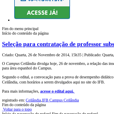
Fim do menu principal
Início do conteúdo da página
Seleção para contratação de professor subst
Criado: Quarta, 26 de Novembro de 2014, 15h35
|
Publicado: Quart
O
Campus
Ceilândia divulga hoje, 26 de novembro, a relação das inscr
para área espanhol do Campus.
Segundo o edital, a convocação para a prova de desempenho didático
Ceilândia, com horários a serem divulgados aqui no site do IFB.
Para mais informações,
acesse o edital aqui.
registrado em:
Ceilândia
,
IFB Campus Ceilândia
Fim do conteúdo da página
Voltar para o topo
Início da navegação de rodapé
Fim da navegação de rodapé