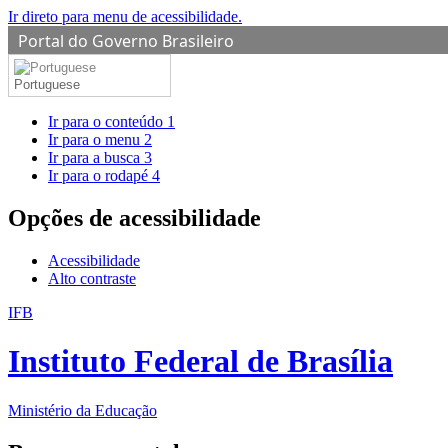
Ir direto para menu de acessibilidade.
Portal do Governo Brasileiro
Portuguese
Ir para o conteúdo
1
Ir para o menu
2
Ir para a busca
3
Ir para o rodapé
4
Opções de acessibilidade
Acessibilidade
Alto contraste
IFB
Instituto Federal de Brasília
Ministério da Educação