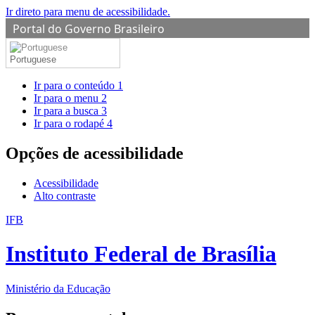
Ir direto para menu de acessibilidade.
Portal do Governo Brasileiro
Portuguese
Ir para o conteúdo
1
Ir para o menu
2
Ir para a busca
3
Ir para o rodapé
4
Opções de acessibilidade
Acessibilidade
Alto contraste
IFB
Instituto Federal de Brasília
Ministério da Educação