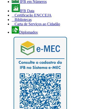
IFB em Números
IFB Data
Certificação ENCCEJA
Bibliotecas
Carta de Serviços ao Cidadão
Diplomados