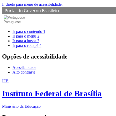
Ir direto para menu de acessibilidade.
Portal do Governo Brasileiro
Portuguese
Ir para o conteúdo
1
Ir para o menu
2
Ir para a busca
3
Ir para o rodapé
4
Opções de acessibilidade
Acessibilidade
Alto contraste
IFB
Instituto Federal de Brasília
Ministério da Educação