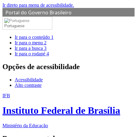
Ir direto para menu de acessibilidade.
Portal do Governo Brasileiro
Portuguese
Ir para o conteúdo
1
Ir para o menu
2
Ir para a busca
3
Ir para o rodapé
4
Opções de acessibilidade
Acessibilidade
Alto contraste
IFB
Instituto Federal de Brasília
Ministério da Educação