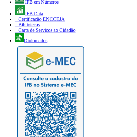
IFB em Números
IFB Data
Certificação ENCCEJA
Bibliotecas
Carta de Serviços ao Cidadão
Diplomados