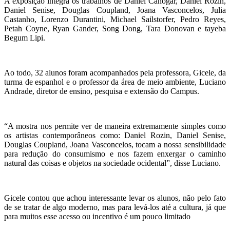
A exposição integra os trabalhos de Daniel Canogar, Daniel Rozin,
Daniel Senise, Douglas Coupland, Joana Vasconcelos, Julia
Castanho, Lorenzo Durantini, Michael Sailstorfer, Pedro Reyes,
Petah Coyne, Ryan Gander, Song Dong, Tara Donovan e tayeba
Begum Lipi.
Ao todo, 32 alunos foram acompanhados pela professora, Gicele, da
turma de espanhol e o professor da área de meio ambiente, Luciano
Andrade, diretor de ensino, pesquisa e extensão do Campus.
“A mostra nos permite ver de maneira extremamente simples como
os artistas contemporâneos como: Daniel Rozin, Daniel Senise,
Douglas Coupland, Joana Vasconcelos, tocam a nossa sensibilidade
para redução do consumismo e nos fazem enxergar o caminho
natural das coisas e objetos na sociedade ocidental”, disse Luciano.
Gicele contou que achou interessante levar os alunos, não pelo fato
de se tratar de algo moderno, mas para levá-los até a cultura, já que
para muitos esse acesso ou incentivo é um pouco limitado