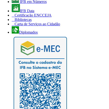
IFB em Números
IFB Data
Certificação ENCCEJA
Bibliotecas
Carta de Serviços ao Cidadão
Diplomados