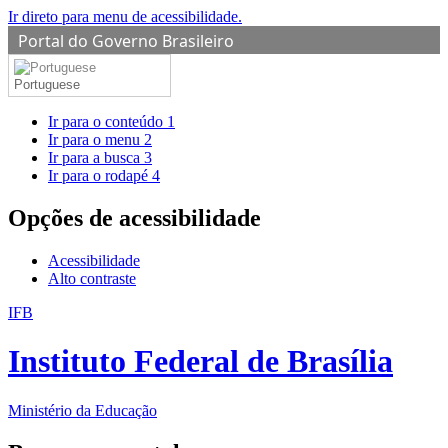
Ir direto para menu de acessibilidade.
Portal do Governo Brasileiro
Portuguese
Ir para o conteúdo
1
Ir para o menu
2
Ir para a busca
3
Ir para o rodapé
4
Opções de acessibilidade
Acessibilidade
Alto contraste
IFB
Instituto Federal de Brasília
Ministério da Educação