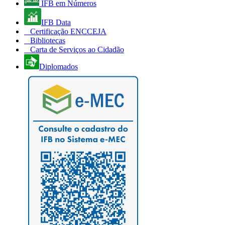
IFB em Números
IFB Data
Certificação ENCCEJA
Bibliotecas
Carta de Serviços ao Cidadão
Diplomados