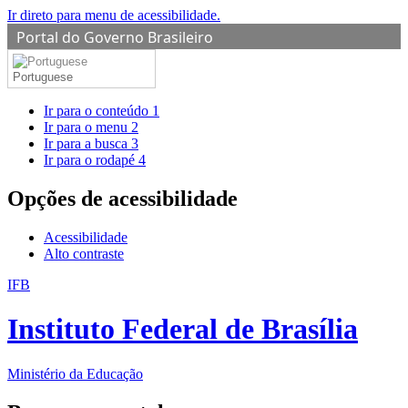
Ir direto para menu de acessibilidade.
Portal do Governo Brasileiro
Portuguese
Ir para o conteúdo
1
Ir para o menu
2
Ir para a busca
3
Ir para o rodapé
4
Opções de acessibilidade
Acessibilidade
Alto contraste
IFB
Instituto Federal de Brasília
Ministério da Educação