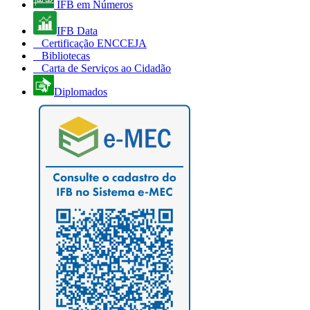
IFB em Números
IFB Data
Certificação ENCCEJA
Bibliotecas
Carta de Serviços ao Cidadão
Diplomados