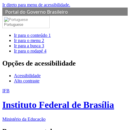
Ir direto para menu de acessibilidade.
Portal do Governo Brasileiro
Portuguese
Ir para o conteúdo
1
Ir para o menu
2
Ir para a busca
3
Ir para o rodapé
4
Opções de acessibilidade
Acessibilidade
Alto contraste
IFB
Instituto Federal de Brasília
Ministério da Educação