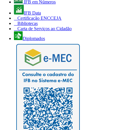
IFB em Números
IFB Data
Certificação ENCCEJA
Bibliotecas
Carta de Serviços ao Cidadão
Diplomados