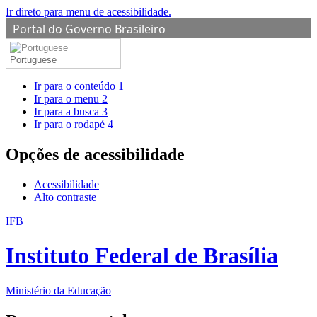
Ir direto para menu de acessibilidade.
Portal do Governo Brasileiro
Portuguese
Ir para o conteúdo
1
Ir para o menu
2
Ir para a busca
3
Ir para o rodapé
4
Opções de acessibilidade
Acessibilidade
Alto contraste
IFB
Instituto Federal de Brasília
Ministério da Educação