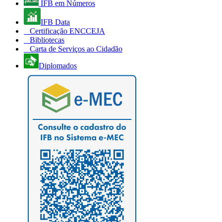
IFB em Números
IFB Data
Certificação ENCCEJA
Bibliotecas
Carta de Serviços ao Cidadão
Diplomados