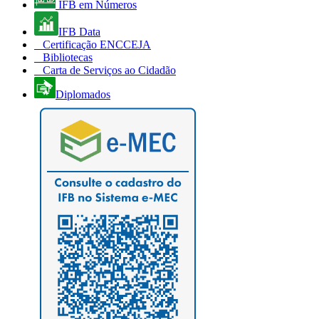
IFB em Números
IFB Data
Certificação ENCCEJA
Bibliotecas
Carta de Serviços ao Cidadão
Diplomados