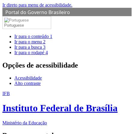
Ir direto para menu de acessibilidade.
Portal do Governo Brasileiro
Portuguese
Ir para o conteúdo
1
Ir para o menu
2
Ir para a busca
3
Ir para o rodapé
4
Opções de acessibilidade
Acessibilidade
Alto contraste
IFB
Instituto Federal de Brasília
Ministério da Educação