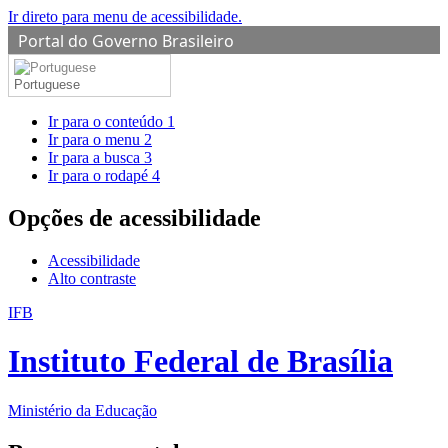
Ir direto para menu de acessibilidade.
Portal do Governo Brasileiro
Portuguese
Ir para o conteúdo
1
Ir para o menu
2
Ir para a busca
3
Ir para o rodapé
4
Opções de acessibilidade
Acessibilidade
Alto contraste
IFB
Instituto Federal de Brasília
Ministério da Educação