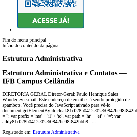
Fim do menu principal
Início do conteúdo da página
Estrutura Administrativa
Estrutura Administrativa e Contatos —
IFB Campus Ceilândia
DIRETORIA GERAL Diretor-Geral: Paulo Henrique Sales
Wanderley e-mail: Este endereço de email está sendo protegido de
spambots. Você precisa do JavaScript ativado para vê-lo.
document.getElementById('cloak81c028b0412e05e60842bc98f842b
= ''; var prefix = 'ma' + 'il' + 'to'; var path = 'hr' + 'ef' + '='; var
addy81c028b0412e05e60842bc98f842bbb8 =...
Registrado em:
Estrutura Administrativa