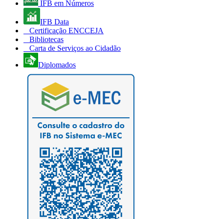
IFB em Números
IFB Data
Certificação ENCCEJA
Bibliotecas
Carta de Serviços ao Cidadão
Diplomados