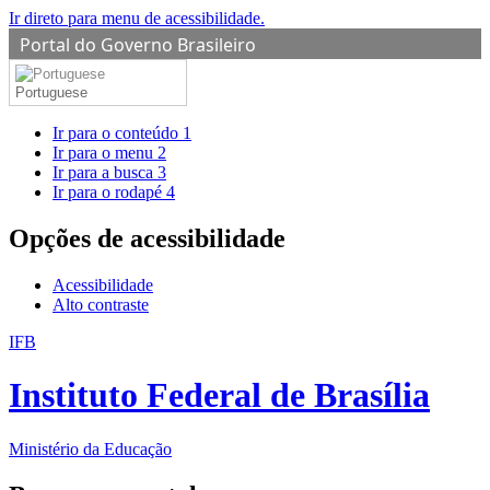
Ir direto para menu de acessibilidade.
Portal do Governo Brasileiro
Portuguese
Ir para o conteúdo
1
Ir para o menu
2
Ir para a busca
3
Ir para o rodapé
4
Opções de acessibilidade
Acessibilidade
Alto contraste
IFB
Instituto Federal de Brasília
Ministério da Educação