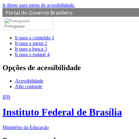
Ir direto para menu de acessibilidade.
Portal do Governo Brasileiro
Portuguese
Ir para o conteúdo
1
Ir para o menu
2
Ir para a busca
3
Ir para o rodapé
4
Opções de acessibilidade
Acessibilidade
Alto contraste
IFB
Instituto Federal de Brasília
Ministério da Educação