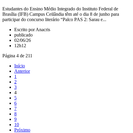
Estudantes do Ensino Médio Integrado do Instituto Federal de
Brasília (IFB) Campus Ceilândia têm até o dia 8 de junho para
participar do concurso literário “Palco PAS 2: Sarau e...
Escrito por Anacris
publicado
02/06/26
12h12
Página 4 de 211
Início
Anterior
1
2
3
4
5
6
7
8
9
10
Próximo