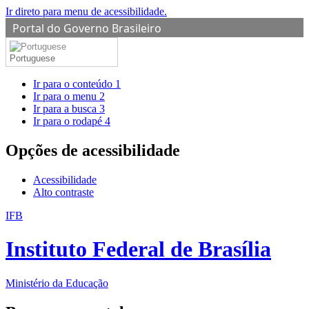
Ir direto para menu de acessibilidade.
Portal do Governo Brasileiro
Portuguese
Ir para o conteúdo
1
Ir para o menu
2
Ir para a busca
3
Ir para o rodapé
4
Opções de acessibilidade
Acessibilidade
Alto contraste
IFB
Instituto Federal de Brasília
Ministério da Educação