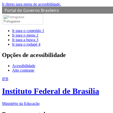
Ir direto para menu de acessibilidade.
Portal do Governo Brasileiro
Portuguese
Ir para o conteúdo
1
Ir para o menu
2
Ir para a busca
3
Ir para o rodapé
4
Opções de acessibilidade
Acessibilidade
Alto contraste
IFB
Instituto Federal de Brasília
Ministério da Educação