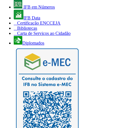
IFB em Números
IFB Data
Certificação ENCCEJA
Bibliotecas
Carta de Serviços ao Cidadão
Diplomados