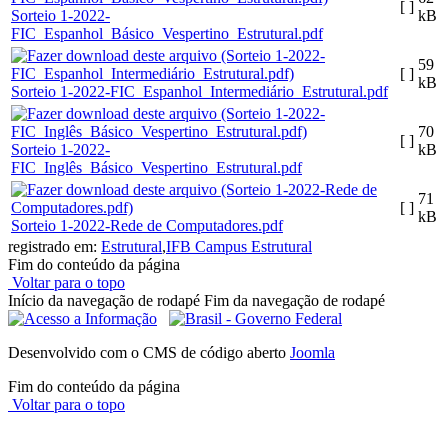
[ ]
Sorteio 1-2022-
kB
FIC_Espanhol_Básico_Vespertino_Estrutural.pdf
59
[ ]
kB
Sorteio 1-2022-FIC_Espanhol_Intermediário_Estrutural.pdf
70
[ ]
Sorteio 1-2022-
kB
FIC_Inglês_Básico_Vespertino_Estrutural.pdf
71
[ ]
kB
Sorteio 1-2022-Rede de Computadores.pdf
registrado em:
Estrutural
,
IFB Campus Estrutural
Fim do conteúdo da página
Voltar para o topo
Início da navegação de rodapé
Fim da navegação de rodapé
Desenvolvido com o CMS de código aberto
Joomla
Fim do conteúdo da página
Voltar para o topo