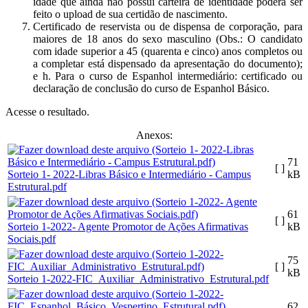
idade que ainda não possui carteira de identidade poderá ser
feito o upload de sua certidão de nascimento.
Certificado de reservista ou de dispensa de corporação, para
maiores de 18 anos do sexo masculino (Obs.: O candidato
com idade superior a 45 (quarenta e cinco) anos completos ou
a completar está dispensado da apresentação do documento);
e h. Para o curso de Espanhol intermediário: certificado ou
declaração de conclusão do curso de Espanhol Básico.
Acesse o resultado.
Anexos:
71
[ ]
Sorteio 1- 2022-Libras Básico e Intermediário - Campus
kB
Estrutural.pdf
61
[ ]
Sorteio 1-2022- Agente Promotor de Ações Afirmativas
kB
Sociais.pdf
75
[ ]
kB
Sorteio 1-2022-FIC_Auxiliar_Administrativo_Estrutural.pdf
62