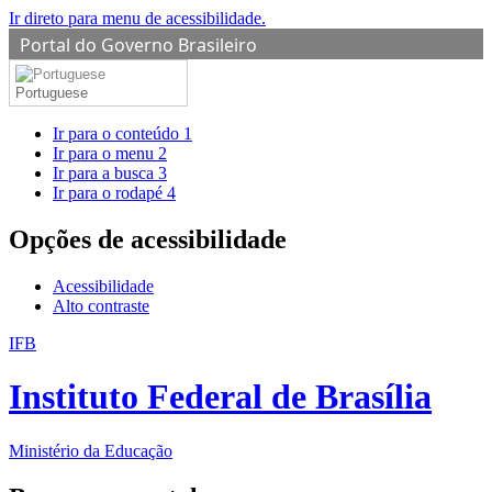
Ir direto para menu de acessibilidade.
Portal do Governo Brasileiro
Portuguese
Ir para o conteúdo
1
Ir para o menu
2
Ir para a busca
3
Ir para o rodapé
4
Opções de acessibilidade
Acessibilidade
Alto contraste
IFB
Instituto Federal de Brasília
Ministério da Educação