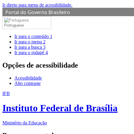
Ir direto para menu de acessibilidade.
Portal do Governo Brasileiro
Portuguese
Ir para o conteúdo
1
Ir para o menu
2
Ir para a busca
3
Ir para o rodapé
4
Opções de acessibilidade
Acessibilidade
Alto contraste
IFB
Instituto Federal de Brasília
Ministério da Educação