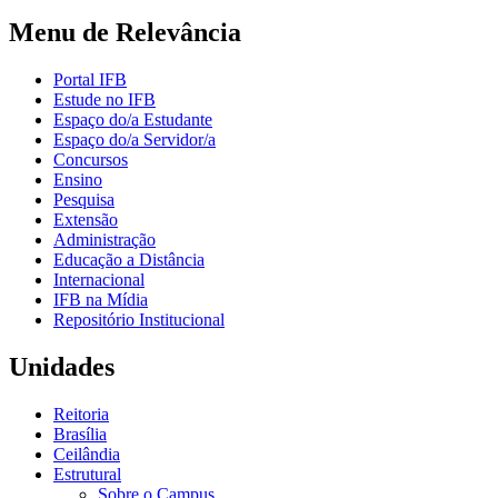
Menu de Relevância
Portal IFB
Estude no IFB
Espaço do/a Estudante
Espaço do/a Servidor/a
Concursos
Ensino
Pesquisa
Extensão
Administração
Educação a Distância
Internacional
IFB na Mídia
Repositório Institucional
Unidades
Reitoria
Brasília
Ceilândia
Estrutural
Sobre o Campus