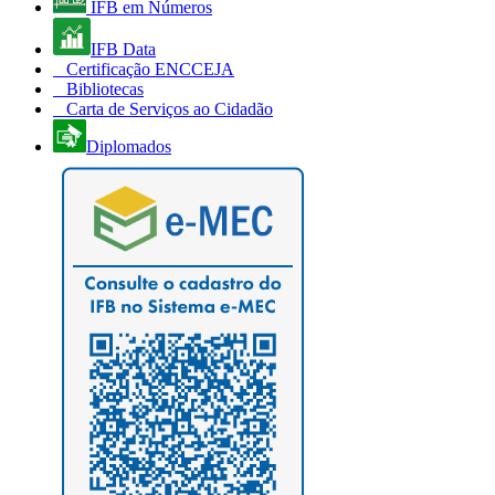
IFB em Números
IFB Data
Certificação ENCCEJA
Bibliotecas
Carta de Serviços ao Cidadão
Diplomados