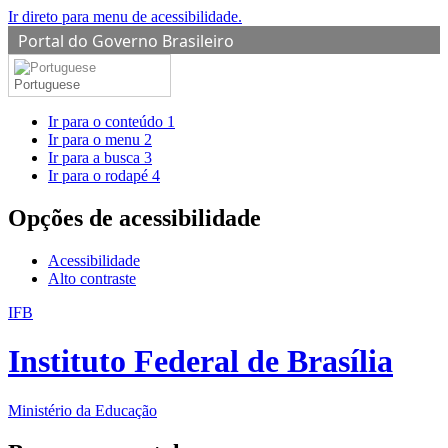
Ir direto para menu de acessibilidade.
Portal do Governo Brasileiro
Portuguese
Ir para o conteúdo
1
Ir para o menu
2
Ir para a busca
3
Ir para o rodapé
4
Opções de acessibilidade
Acessibilidade
Alto contraste
IFB
Instituto Federal de Brasília
Ministério da Educação