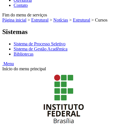
Ouvidoria
Contato
Fim do menu de serviços
Página inicial
>
Estrutural
>
Notícias
>
Estrutural
>
Cursos
Sistemas
Sistema de Processo Seletivo
Sistema de Gestão Acadêmica
Bibliotecas
Menu
Início do menu principal