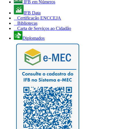
IFB em Números
IFB Data
Certificação ENCCEJA
Bibliotecas
Carta de Serviços ao Cidadão
Diplomados