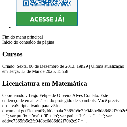
Fim do menu principal
Início do conteúdo da página
Cursos
Criado: Sexta, 06 de Dezembro de 2013, 19h29
|
Última atualização
em Terça, 13 de Mai de 2025, 15h58
Licenciatura em Matemática
Coordenador: Tiago Felipe de Oliveira Alves Contato: Este
endereço de email está sendo protegido de spambots. Você precisa
do JavaScript ativado para vê-lo.
document.getElementById('cloakc7365fb5e2fe948be6d86d82f70b2e
= ''; var prefix = 'ma' + 'il' + 'to'; var path = 'hr' + 'ef' + '='; var
addyc7365fb5e2fe948be6d86d82f70b2e97 =...