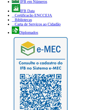
IFB em Números
IFB Data
Certificação ENCCEJA
Bibliotecas
Carta de Serviços ao Cidadão
Diplomados