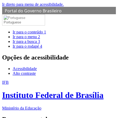
Ir direto para menu de acessibilidade.
Portal do Governo Brasileiro
Portuguese
Ir para o conteúdo
1
Ir para o menu
2
Ir para a busca
3
Ir para o rodapé
4
Opções de acessibilidade
Acessibilidade
Alto contraste
IFB
Instituto Federal de Brasília
Ministério da Educação