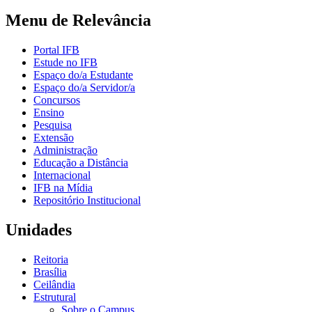
Menu de Relevância
Portal IFB
Estude no IFB
Espaço do/a Estudante
Espaço do/a Servidor/a
Concursos
Ensino
Pesquisa
Extensão
Administração
Educação a Distância
Internacional
IFB na Mídia
Repositório Institucional
Unidades
Reitoria
Brasília
Ceilândia
Estrutural
Sobre o Campus