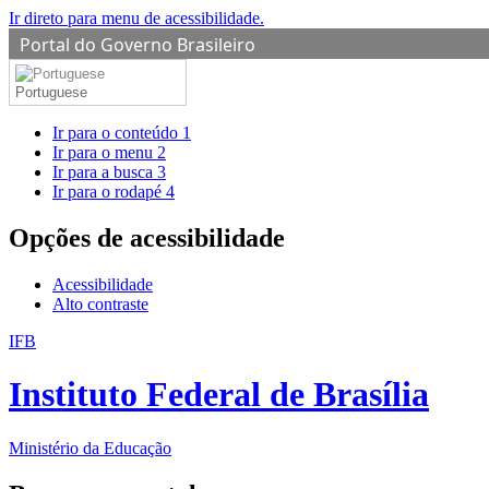
Ir direto para menu de acessibilidade.
Portal do Governo Brasileiro
Portuguese
Ir para o conteúdo
1
Ir para o menu
2
Ir para a busca
3
Ir para o rodapé
4
Opções de acessibilidade
Acessibilidade
Alto contraste
IFB
Instituto Federal de Brasília
Ministério da Educação