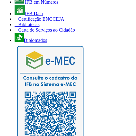
IFB em Números
IFB Data
Certificação ENCCEJA
Bibliotecas
Carta de Serviços ao Cidadão
Diplomados