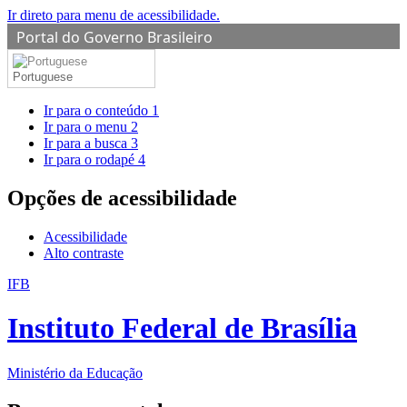
Ir direto para menu de acessibilidade.
Portal do Governo Brasileiro
Portuguese
Ir para o conteúdo
1
Ir para o menu
2
Ir para a busca
3
Ir para o rodapé
4
Opções de acessibilidade
Acessibilidade
Alto contraste
IFB
Instituto Federal de Brasília
Ministério da Educação