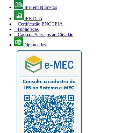
IFB em Números
IFB Data
Certificação ENCCEJA
Bibliotecas
Carta de Serviços ao Cidadão
Diplomados