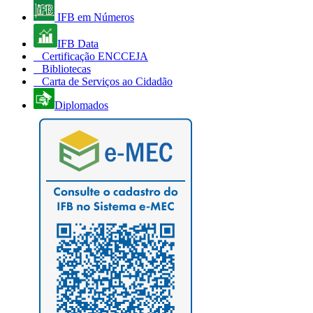
IFB em Números
IFB Data
Certificação ENCCEJA
Bibliotecas
Carta de Serviços ao Cidadão
Diplomados