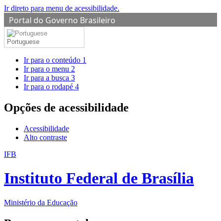
Ir direto para menu de acessibilidade.
Portal do Governo Brasileiro
Portuguese
Ir para o conteúdo
1
Ir para o menu
2
Ir para a busca
3
Ir para o rodapé
4
Opções de acessibilidade
Acessibilidade
Alto contraste
IFB
Instituto Federal de Brasília
Ministério da Educação