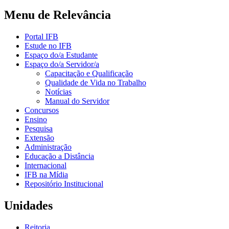
Menu de Relevância
Portal IFB
Estude no IFB
Espaço do/a Estudante
Espaço do/a Servidor/a
Capacitação e Qualificação
Qualidade de Vida no Trabalho
Notícias
Manual do Servidor
Concursos
Ensino
Pesquisa
Extensão
Administração
Educação a Distância
Internacional
IFB na Mídia
Repositório Institucional
Unidades
Reitoria