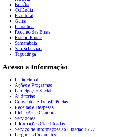
Brasília
Ceilândia
Estrutural
Gama
Planaltina
Recanto das Emas
Riacho Fundo
Samambaia
São Sebastião
Taguatinga
Acesso à Informação
Institucional
Ações e Programas
Participação Social
Auditorias
Convênios e Transferências
Receitas e Despesas
Licitações e Contratos
Servidores
Informações Classificadas
Serviço de Informações ao Cidadão (SIC)
Perguntas Frequentes