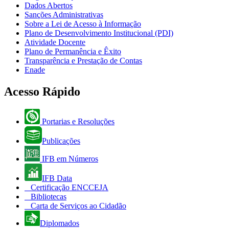
Dados Abertos
Sanções Administrativas
Sobre a Lei de Acesso à Informação
Plano de Desenvolvimento Institucional (PDI)
Atividade Docente
Plano de Permanência e Êxito
Transparência e Prestação de Contas
Enade
Acesso Rápido
Portarias e Resoluções
Publicações
IFB em Números
IFB Data
Certificação ENCCEJA
Bibliotecas
Carta de Serviços ao Cidadão
Diplomados