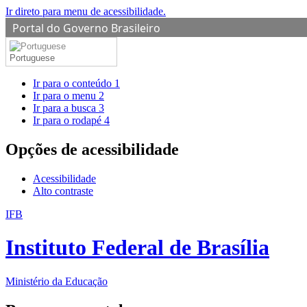
Ir direto para menu de acessibilidade.
Portal do Governo Brasileiro
Portuguese
Ir para o conteúdo
1
Ir para o menu
2
Ir para a busca
3
Ir para o rodapé
4
Opções de acessibilidade
Acessibilidade
Alto contraste
IFB
Instituto Federal de Brasília
Ministério da Educação