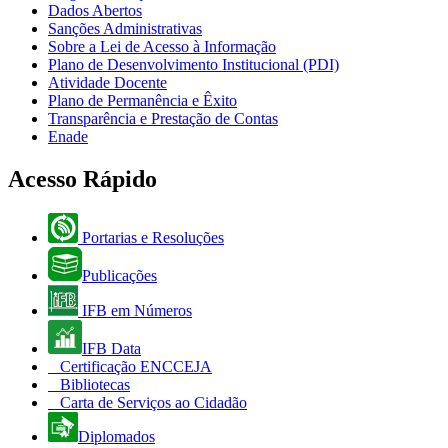
Dados Abertos
Sanções Administrativas
Sobre a Lei de Acesso à Informação
Plano de Desenvolvimento Institucional (PDI)
Atividade Docente
Plano de Permanência e Êxito
Transparência e Prestação de Contas
Enade
Acesso Rápido
Portarias e Resoluções
Publicações
IFB em Números
IFB Data
Certificação ENCCEJA
Bibliotecas
Carta de Serviços ao Cidadão
Diplomados