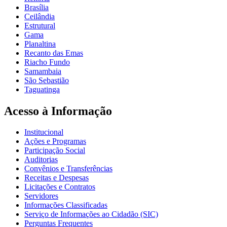
Brasília
Ceilândia
Estrutural
Gama
Planaltina
Recanto das Emas
Riacho Fundo
Samambaia
São Sebastião
Taguatinga
Acesso à Informação
Institucional
Ações e Programas
Participação Social
Auditorias
Convênios e Transferências
Receitas e Despesas
Licitações e Contratos
Servidores
Informações Classificadas
Serviço de Informações ao Cidadão (SIC)
Perguntas Frequentes