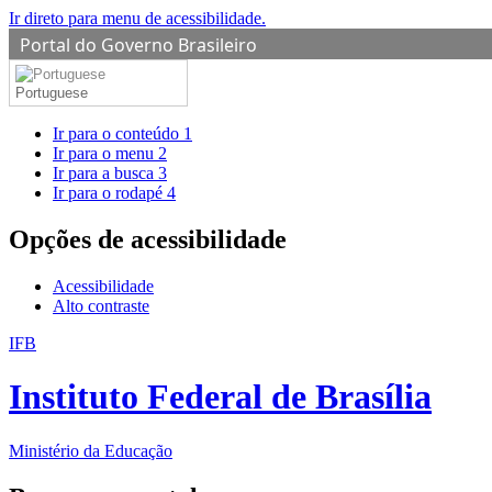
Ir direto para menu de acessibilidade.
Portal do Governo Brasileiro
Portuguese
Ir para o conteúdo
1
Ir para o menu
2
Ir para a busca
3
Ir para o rodapé
4
Opções de acessibilidade
Acessibilidade
Alto contraste
IFB
Instituto Federal de Brasília
Ministério da Educação