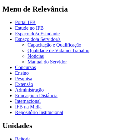
Menu de Relevância
Portal IFB
Estude no IFB
Espaço do/a Estudante
Espaço do/a Servidor/a
Capacitação e Qualificação
Qualidade de Vida no Trabalho
Notícias
Manual do Servidor
Concursos
Ensino
Pesquisa
Extensão
Administração
Educação a Distância
Internacional
IFB na Mídia
Repositório Institucional
Unidades
Reitoria