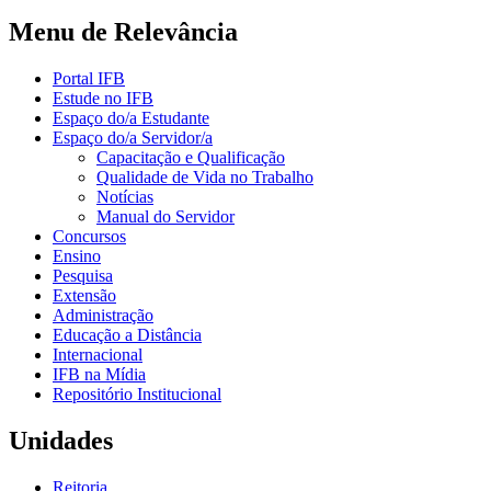
Menu de Relevância
Portal IFB
Estude no IFB
Espaço do/a Estudante
Espaço do/a Servidor/a
Capacitação e Qualificação
Qualidade de Vida no Trabalho
Notícias
Manual do Servidor
Concursos
Ensino
Pesquisa
Extensão
Administração
Educação a Distância
Internacional
IFB na Mídia
Repositório Institucional
Unidades
Reitoria