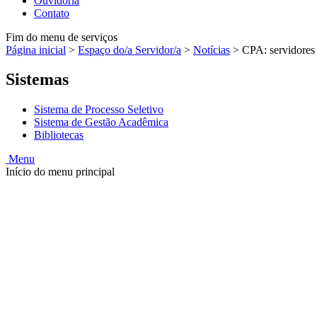
Ouvidoria
Contato
Fim do menu de serviços
Página inicial
>
Espaço do/a Servidor/a
>
Notícias
>
CPA: servidores 
Sistemas
Sistema de Processo Seletivo
Sistema de Gestão Acadêmica
Bibliotecas
Menu
Início do menu principal