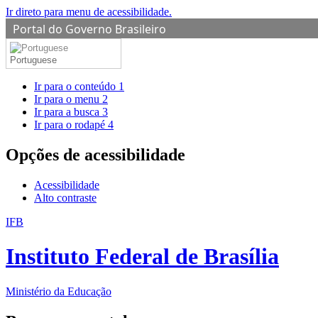
Ir direto para menu de acessibilidade.
Portal do Governo Brasileiro
Portuguese
Ir para o conteúdo
1
Ir para o menu
2
Ir para a busca
3
Ir para o rodapé
4
Opções de acessibilidade
Acessibilidade
Alto contraste
IFB
Instituto Federal de Brasília
Ministério da Educação