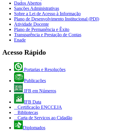
Dados Abertos
Sanções Administrativas
Sobre a Lei de Acesso à Informação
Plano de Desenvolvimento Institucional (PDI)
Atividade Docente
Plano de Permanência e Êxito
Transparência e Prestação de Contas
Enade
Acesso Rápido
Portarias e Resoluções
Publicações
IFB em Números
IFB Data
Certificação ENCCEJA
Bibliotecas
Carta de Serviços ao Cidadão
Diplomados