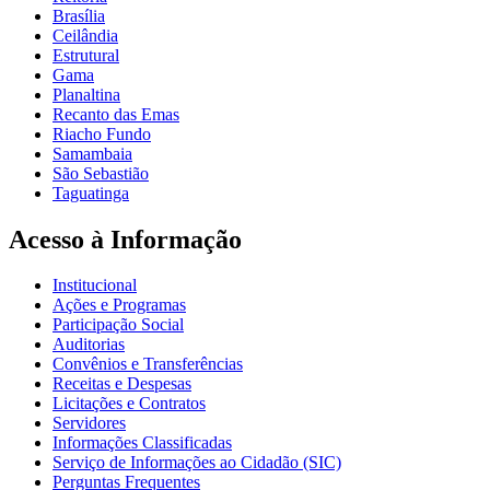
Brasília
Ceilândia
Estrutural
Gama
Planaltina
Recanto das Emas
Riacho Fundo
Samambaia
São Sebastião
Taguatinga
Acesso à Informação
Institucional
Ações e Programas
Participação Social
Auditorias
Convênios e Transferências
Receitas e Despesas
Licitações e Contratos
Servidores
Informações Classificadas
Serviço de Informações ao Cidadão (SIC)
Perguntas Frequentes