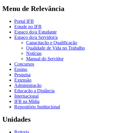
Menu de Relevância
Portal IFB
Estude no IFB
Espaço do/a Estudante
Espaço do/a Servidor/a
Capacitação e Qualificação
Qualidade de Vida no Trabalho
Notícias
Manual do Servidor
Concursos
Ensino
Pesquisa
Extensão
Administração
Educação a Distância
Internacional
IFB na Mídia
Repositório Institucional
Unidades
Reitoria