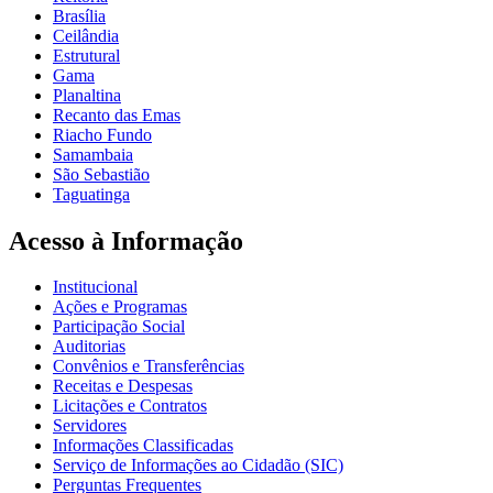
Brasília
Ceilândia
Estrutural
Gama
Planaltina
Recanto das Emas
Riacho Fundo
Samambaia
São Sebastião
Taguatinga
Acesso à Informação
Institucional
Ações e Programas
Participação Social
Auditorias
Convênios e Transferências
Receitas e Despesas
Licitações e Contratos
Servidores
Informações Classificadas
Serviço de Informações ao Cidadão (SIC)
Perguntas Frequentes