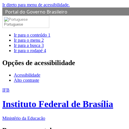
Ir direto para menu de acessibilidade.
Portal do Governo Brasileiro
Portuguese
Ir para o conteúdo
1
Ir para o menu
2
Ir para a busca
3
Ir para o rodapé
4
Opções de acessibilidade
Acessibilidade
Alto contraste
IFB
Instituto Federal de Brasília
Ministério da Educação