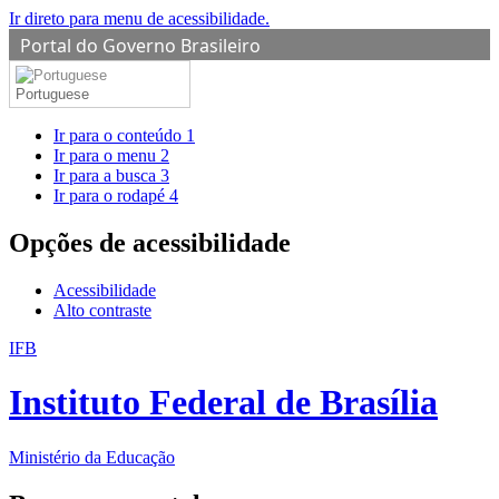
Ir direto para menu de acessibilidade.
Portal do Governo Brasileiro
Portuguese
Ir para o conteúdo
1
Ir para o menu
2
Ir para a busca
3
Ir para o rodapé
4
Opções de acessibilidade
Acessibilidade
Alto contraste
IFB
Instituto Federal de Brasília
Ministério da Educação