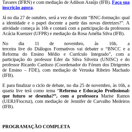
Tavares (IFRN) e com mediação de Adilson Araújo (IFB).
Faça sua
inscrição agora
.
Já no dia 27 de outubro, será a vez de discutir “BNC-formação: qual
a identidade e o papel docente a partir das novas diretrizes?”. A
atividade começa às 16h e contará com a participação da professora
Acácia Kuenzer (UFPR) e mediação da Rosa Amélia Silva (IFB).
No dia 11 de novembro, às 16h, a
terceira live do Diálogos Formativos vai debater o “BNCC e a
Reforma do Ensino Médio e Currículo Integrado”, com a
participação do professor Eder da Silva Silveira (UNISC) e do
professor Ricardo Cardozo (Coordenador do Fórum dos Dirigentes
de Ensino – FDE), com mediação de Veruska Ribeiro Machado
(IFB).
E para finalizar o ciclo de debate, no dia 25 de novembro, às 16h, a
quarta live terá como tema “
Reforma e Educação Profissional:
que futuro se desenha?”, com a professora
Marise Ramos
(UERJ/Fiocruz), com mediação de Jennifer de Carvalho Medeiros
(IFB).
PROGRAMAÇÃO COMPLETA