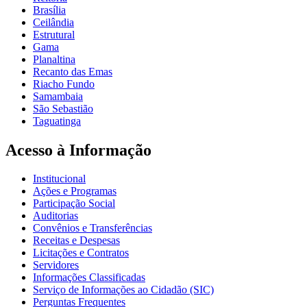
Brasília
Ceilândia
Estrutural
Gama
Planaltina
Recanto das Emas
Riacho Fundo
Samambaia
São Sebastião
Taguatinga
Acesso à Informação
Institucional
Ações e Programas
Participação Social
Auditorias
Convênios e Transferências
Receitas e Despesas
Licitações e Contratos
Servidores
Informações Classificadas
Serviço de Informações ao Cidadão (SIC)
Perguntas Frequentes