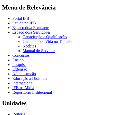
Menu de Relevância
Portal IFB
Estude no IFB
Espaço do/a Estudante
Espaço do/a Servidor/a
Capacitação e Qualificação
Qualidade de Vida no Trabalho
Notícias
Manual do Servidor
Concursos
Ensino
Pesquisa
Extensão
Administração
Educação a Distância
Internacional
IFB na Mídia
Repositório Institucional
Unidades
Reitoria