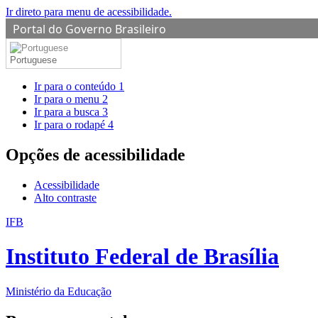
Ir direto para menu de acessibilidade.
Portal do Governo Brasileiro
Portuguese
Ir para o conteúdo
1
Ir para o menu
2
Ir para a busca
3
Ir para o rodapé
4
Opções de acessibilidade
Acessibilidade
Alto contraste
IFB
Instituto Federal de Brasília
Ministério da Educação