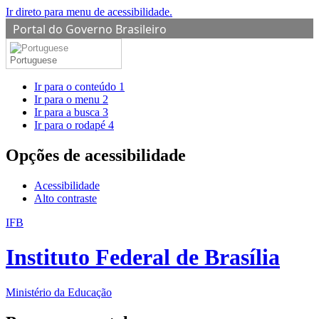
Ir direto para menu de acessibilidade.
Portal do Governo Brasileiro
Portuguese
Ir para o conteúdo
1
Ir para o menu
2
Ir para a busca
3
Ir para o rodapé
4
Opções de acessibilidade
Acessibilidade
Alto contraste
IFB
Instituto Federal de Brasília
Ministério da Educação