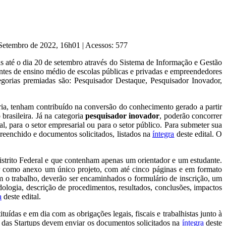
 Setembro de 2022, 16h01
|
Acessos: 577
 até o dia 20 de setembro através do Sistema de Informação e Gestão
tes de ensino médio de escolas públicas e privadas e empreendedores
egorias premiadas são: Pesquisador Destaque, Pesquisador Inovador,
ria, tenham contribuído na conversão do conhecimento gerado a partir
brasileira. Já na categoria
pesquisador inovador
, poderão concorrer
l, para o setor empresarial ou para o setor público. Para submeter sua
 preenchido e documentos solicitados, listados na
íntegra
deste edital. O
istrito Federal e que contenham apenas um orientador e um estudante.
har como anexo um único projeto, com até cinco páginas e em formato
 o trabalho, deverão ser encaminhados o formulário de inscrição, um
logia, descrição de procedimentos, resultados, conclusões, impactos
a
deste edital.
uídas e em dia com as obrigações legais, fiscais e trabalhistas junto à
s das Startups devem enviar os documentos solicitados na
íntegra
deste