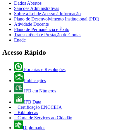
Dados Abertos
Sanções Administrativas
Sobre a Lei de Acesso à Informação
Plano de Desenvolvimento Institucional (PDI)
Atividade Docente
Plano de Permanência e Êxito
Transparência e Prestação de Contas
Enade
Acesso Rápido
Portarias e Resoluções
Publicações
IFB em Números
IFB Data
Certificação ENCCEJA
Bibliotecas
Carta de Serviços ao Cidadão
Diplomados