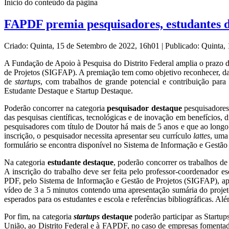
Início do conteúdo da página
FAPDF premia pesquisadores, estudantes d
Criado: Quinta, 15 de Setembro de 2022, 16h01
|
Publicado: Quinta,
A Fundação de Apoio à Pesquisa do Distrito Federal amplia o prazo 
de Projetos (SIGFAP). A premiação tem como objetivo reconhecer, da
de
startups
, com trabalhos de grande potencial e contribuição para
Estudante Destaque e Startup Destaque.
Poderão concorrer na categoria
pesquisador destaque
pesquisadores 
das pesquisas científicas, tecnológicas e de inovação em benefícios, 
pesquisadores com título de Doutor há mais de 5 anos e que ao longo d
inscrição, o pesquisador necessita apresentar seu currículo
lattes
, uma
formulário se encontra disponível no Sistema de Informação e Gestão
Na categoria
estudante destaque
, poderão concorrer os trabalhos d
A inscrição do trabalho deve ser feita pelo professor-coordenador 
PDF, pelo Sistema de Informação e Gestão de Projetos (SIGFAP), apó
vídeo de 3 a 5 minutos contendo uma apresentação sumária do projet
esperados para os estudantes e escola e referências bibliográficas. A
Por fim, na categoria
startups
destaque
poderão participar as Startups
União, ao Distrito Federal e à FAPDF, no caso de empresas fomentadas