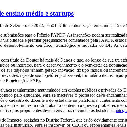
e ensino médio e startups
 15 de Setembro de 2022, 16h01
|
Última atualização em Quinta, 15 de
de submissões para o Prêmio FAPDF. As inscrições podem ser realizadas
r visibilidade e premiar pesquisadores fomentados pela FAPDF, estudan
 o desenvolvimento científico, tecnológico e inovador do DF. As cat
com título de Doutor há mais de 5 anos e que, ao longo de sua trajetó
diretos ou indiretos, para o desenvolvimento e o bem-estar da população 
e sua trajetória tenham gerado inovação, do tipo radical ou incrementa
 breve descrição de sua trajetória profissional, formulário de inscrição
 de Projetos (SIGFAP).
e alunos regularmente matriculados em escolas públicas e privadas do D
escolhido pelo estudante. Para se inscrever o professor deve encamin
s o cadastro do docente e do estudante na plataforma. Juntamente com
o, além de um resumo do trabalho contendo a questão problema, metodo
lém disso, os proponentes devem enviar os documentos listados na
íntegr
 de Impacto, sediadas no Distrito Federal, que estão devidamente constit
 pela instituição. Para se inscrever, os CEOs ou representantes legai