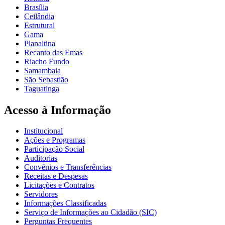
Brasília
Ceilândia
Estrutural
Gama
Planaltina
Recanto das Emas
Riacho Fundo
Samambaia
São Sebastião
Taguatinga
Acesso à Informação
Institucional
Ações e Programas
Participação Social
Auditorias
Convênios e Transferências
Receitas e Despesas
Licitações e Contratos
Servidores
Informações Classificadas
Serviço de Informações ao Cidadão (SIC)
Perguntas Frequentes