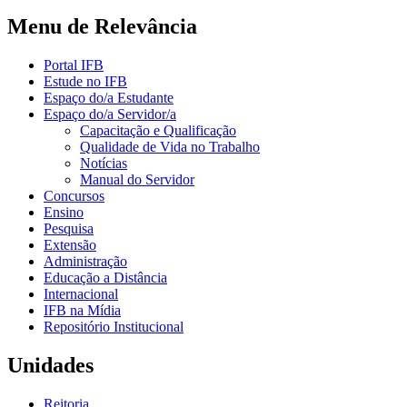
Menu de Relevância
Portal IFB
Estude no IFB
Espaço do/a Estudante
Espaço do/a Servidor/a
Capacitação e Qualificação
Qualidade de Vida no Trabalho
Notícias
Manual do Servidor
Concursos
Ensino
Pesquisa
Extensão
Administração
Educação a Distância
Internacional
IFB na Mídia
Repositório Institucional
Unidades
Reitoria