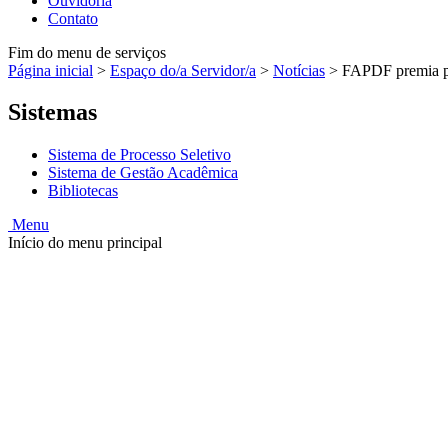
Ouvidoria
Contato
Fim do menu de serviços
Página inicial
>
Espaço do/a Servidor/a
>
Notícias
>
FAPDF premia pe
Sistemas
Sistema de Processo Seletivo
Sistema de Gestão Acadêmica
Bibliotecas
Menu
Início do menu principal