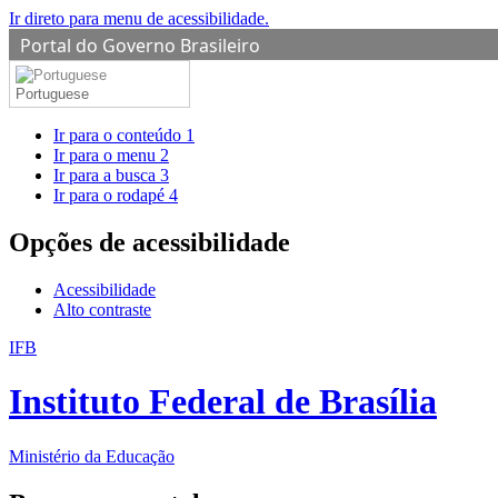
Ir direto para menu de acessibilidade.
Portal do Governo Brasileiro
Portuguese
Ir para o conteúdo
1
Ir para o menu
2
Ir para a busca
3
Ir para o rodapé
4
Opções de acessibilidade
Acessibilidade
Alto contraste
IFB
Instituto Federal de Brasília
Ministério da Educação