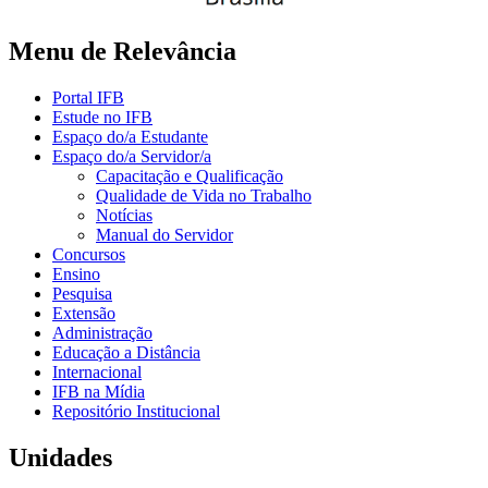
Menu de Relevância
Portal IFB
Estude no IFB
Espaço do/a Estudante
Espaço do/a Servidor/a
Capacitação e Qualificação
Qualidade de Vida no Trabalho
Notícias
Manual do Servidor
Concursos
Ensino
Pesquisa
Extensão
Administração
Educação a Distância
Internacional
IFB na Mídia
Repositório Institucional
Unidades