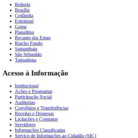
Reitoria
Brasília
Ceilândia
Estrutural
Gama
Planaltina
Recanto das Emas
Riacho Fundo
Samambaia
São Sebastião
Taguatinga
Acesso à Informação
Institucional
Ações e Programas
Participação Social
Auditorias
Convênios e Transferências
Receitas e Despesas
Licitações e Contratos
Servidores
Informações Classificadas
Serviço de Informações ao Cidadão (SIC)