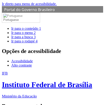
Ir direto para menu de acessibilidade.
Portal do Governo Brasileiro
Portuguese
Ir para o conteúdo
1
Ir para o menu
2
Ir para a busca
3
Ir para o rodapé
4
Opções de acessibilidade
Acessibilidade
Alto contraste
IFB
Instituto Federal de Brasília
Ministério da Educação