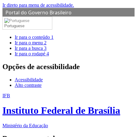
Ir direto para menu de acessibilidade.
Portal do Governo Brasileiro
Portuguese
Ir para o conteúdo
1
Ir para o menu
2
Ir para a busca
3
Ir para o rodapé
4
Opções de acessibilidade
Acessibilidade
Alto contraste
IFB
Instituto Federal de Brasília
Ministério da Educação