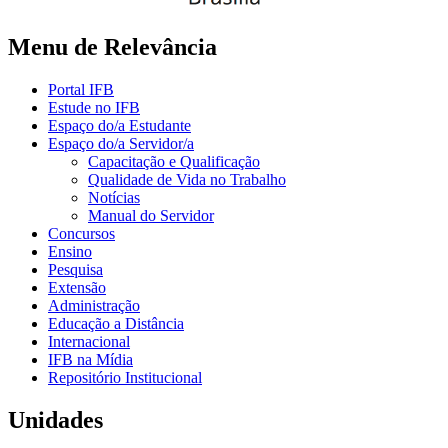
Menu de Relevância
Portal IFB
Estude no IFB
Espaço do/a Estudante
Espaço do/a Servidor/a
Capacitação e Qualificação
Qualidade de Vida no Trabalho
Notícias
Manual do Servidor
Concursos
Ensino
Pesquisa
Extensão
Administração
Educação a Distância
Internacional
IFB na Mídia
Repositório Institucional
Unidades