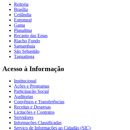
Reitoria
Brasília
Ceilândia
Estrutural
Gama
Planaltina
Recanto das Emas
Riacho Fundo
Samambaia
São Sebastião
Taguatinga
Acesso à Informação
Institucional
Ações e Programas
Participação Social
Auditorias
Convênios e Transferências
Receitas e Despesas
Licitações e Contratos
Servidores
Informações Classificadas
Serviço de Informações ao Cidadão (SIC)