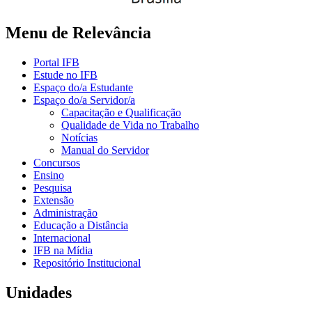
Menu de Relevância
Portal IFB
Estude no IFB
Espaço do/a Estudante
Espaço do/a Servidor/a
Capacitação e Qualificação
Qualidade de Vida no Trabalho
Notícias
Manual do Servidor
Concursos
Ensino
Pesquisa
Extensão
Administração
Educação a Distância
Internacional
IFB na Mídia
Repositório Institucional
Unidades