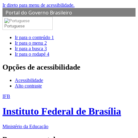
Ir direto para menu de acessibilidade.
Portal do Governo Brasileiro
Portuguese
Ir para o conteúdo
1
Ir para o menu
2
Ir para a busca
3
Ir para o rodapé
4
Opções de acessibilidade
Acessibilidade
Alto contraste
IFB
Instituto Federal de Brasília
Ministério da Educação