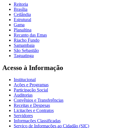
Reitoria
Brasília
Ceilândia
Estrutural
Gama
Planaltina
Recanto das Emas
Riacho Fundo
Samambaia
São Sebastião
Taguatinga
Acesso à Informação
Institucional
Ações e Programas
Participação Social
Auditorias
Convênios e Transferências
Receitas e Despesas
Licitações e Contratos
Servidores
Informações Classificadas
Serviço de Informações ao Cidadão (SIC)