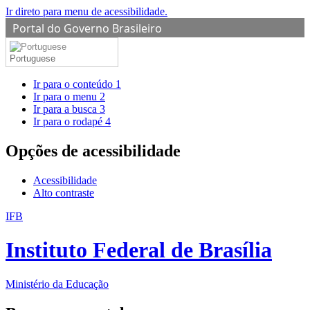
Ir direto para menu de acessibilidade.
Portal do Governo Brasileiro
Portuguese
Ir para o conteúdo
1
Ir para o menu
2
Ir para a busca
3
Ir para o rodapé
4
Opções de acessibilidade
Acessibilidade
Alto contraste
IFB
Instituto Federal de Brasília
Ministério da Educação