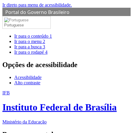
Ir direto para menu de acessibilidade.
Portal do Governo Brasileiro
Portuguese
Ir para o conteúdo
1
Ir para o menu
2
Ir para a busca
3
Ir para o rodapé
4
Opções de acessibilidade
Acessibilidade
Alto contraste
IFB
Instituto Federal de Brasília
Ministério da Educação