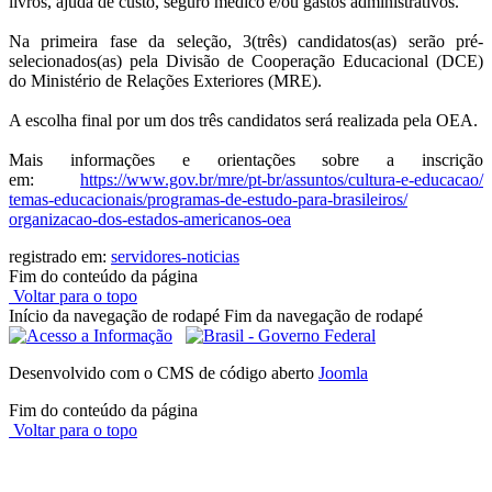
livros, ajuda de custo, seguro médico e/ou gastos administrativos.
Na primeira fase da seleção, 3(três) candidatos(as) serão pré-
selecionados(as) pela Divisão de Cooperação Educacional (DCE)
do Ministério de Relações Exteriores (MRE).
A escolha final por um dos três candidatos será realizada pela OEA.
Mais informações e orientações sobre a inscrição
em:
https://www.gov.br/mre/pt-br/
assuntos/cultura-e-educacao/
temas-educacionais/programas-
de-estudo-para-brasileiros/
organizacao-dos-estados-
americanos-oea
registrado em:
servidores-noticias
Fim do conteúdo da página
Voltar para o topo
Início da navegação de rodapé
Fim da navegação de rodapé
Desenvolvido com o CMS de código aberto
Joomla
Fim do conteúdo da página
Voltar para o topo